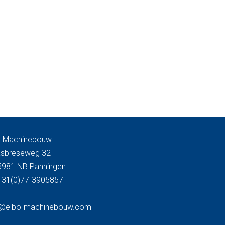
o Machinebouw
sbreseweg 32
5981 NB Panningen
 +31(0)77-3905857
o@elbo-machinebouw.com