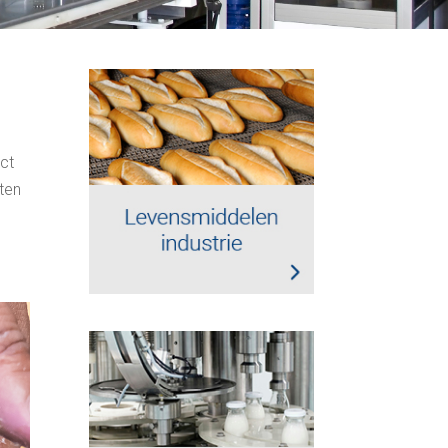
act
ten