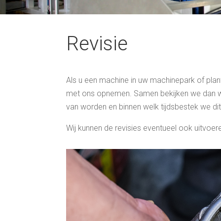
Revisie
Als u een machine in uw machinepark of plant 
met ons opnemen. Samen bekijken we dan w
van worden en binnen welk tijdsbestek we di
Wij kunnen de revisies eventueel ook uitvoer