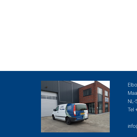
Elb
Maa
NL-
Tel
inf